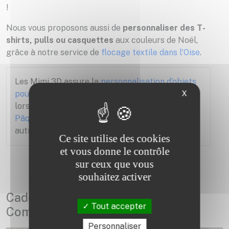
!
Nous vous proposons aussi de
personnaliser des T-
shirts, pulls ou casquettes
aux couleurs de Noël,
grâce à notre service de
flocage textile dans l'Oise
.
Les Mimi 3D assure la
personnalisation d’objets
X
pour fêtes
, afin de créer une ambiance unique
lors de chaque grandes occasions :
Nouvel An
,
Pâques
,
Saint-Valentin
,
Halloween
, ou toute
autre
fête de l'année
.
Ce site utilise des cookies
et vous donne le contrôle
sur ceux que vous
souhaitez activer
Cadeaux de Noël personnalisés à
Tout accepter
Compiègne
Personnaliser