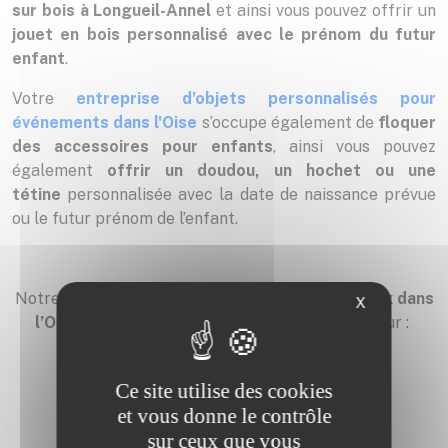
sur bois à Longueil-Annel
et ainsi vous pouvez offrir un
jouet en bois personnalisé avec le prénom du futur
enfant
.
Votre
entreprise d’objets personnalisés pour
événements dans l'Oise
s’occupe également de
floquer
des accessoires pour enfants
, ainsi vous pouvez
également
offrir un doudou, un hochet ou une
tétine
personnalisée avec la date de naissance prévue
ou le futur prénom de l’enfant.
Notre entreprise de
personnalisation de cadeaux dans
X
l’Oise
vous propose également ses services pour :
Mariage
Ce site utilise des cookies
et vous donne le contrôle
sur ceux que vous
Communion