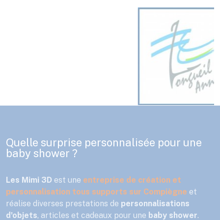
Quelle surprise personnalisée pour une
baby shower ?
Les Mimi 3D
est une
entreprise de création et
personnalisation tous supports
sur Compiègne
et
réalise diverses prestations de
personnalisations
d'objets
, articles et cadeaux pour une
baby shower
.